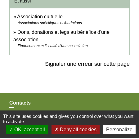
Et aussi
Association cultuelle
Associations spécifiques et fondations
Dons, donations et legs au bénéfice d'une
association
Financement et fiscalité d'une association
Signaler une erreur sur cette page
Contacts
Commune de Molines-en-Queyras
This site uses cookies and gives you control over what you want
to activate
225 Rue du Serre, Molines Village
05350 Molines-en-Queyras - FRANCE
OK, accept all
Deny all cookies
Personalize
+33 4 92 45 83 37