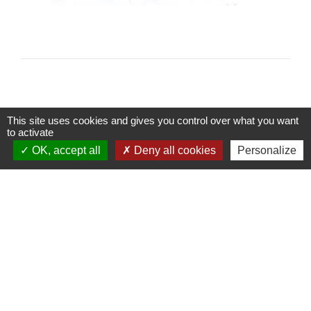
This site uses cookies and gives you control over what you want
to activate
Contacts
OK, accept all
Deny all cookies
Personalize
Commune de Molines-en-Queyras
225 Rue du Serre, Molines Village
05350 Molines-en-Queyras - FRANCE
+33 4 92 45 83 37
Horaires
Du Lundi au Vendredi de 8h à 12h et de 13h30 à 17h
Email : mairie@molinesenqueyras.fr