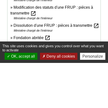
Ministère chargé de l'intérieur
Modification des statuts d'une FRUP : pièces à
open_in_new
transmettre
Ministère chargé de l'intérieur
open_in_new
Dissolution d'une FRUP : pièces à transmettre
Ministère chargé de l'intérieur
open_in_new
Fondation abritée
Centre français des fonds et fondations
This site uses cookies and gives you control over what you want
to activate
OK, accept all
Deny all cookies
Personalize
Signaler une erreur sur cette page
Contacts
Commune de Molines-en-Queyras
225 Rue du Serre, Molines Village
05350 Molines-en-Queyras - FRANCE